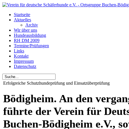
Startseite
Aktuelles
Archiv
Wir über uns
Hundeausbildung
RH DM 2009
Termine/Prüfungen
Links
Kontakt
Impressum
Datenschutz
Erfolgreiche Schutzhundeprüfung und Einsatzüberprüfung
Bödigheim. An den verga
führte der Verein für Deu
Buchen-Bödigheim e.V., so